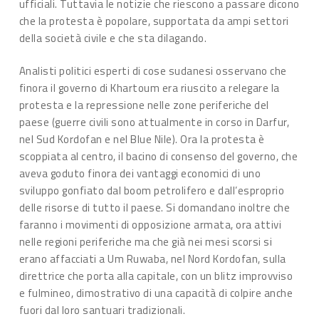
ufficiali. Tuttavia le notizie che riescono a passare dicono
che la protesta è popolare, supportata da ampi settori
della società civile e che sta dilagando.
Analisti politici esperti di cose sudanesi osservano che
finora il governo di Khartoum era riuscito a relegare la
protesta e la repressione nelle zone periferiche del
paese (guerre civili sono attualmente in corso in Darfur,
nel Sud Kordofan e nel Blue Nile). Ora la protesta è
scoppiata al centro, il bacino di consenso del governo, che
aveva goduto finora dei vantaggi economici di uno
sviluppo gonfiato dal boom petrolifero e dall’esproprio
delle risorse di tutto il paese. Si domandano inoltre che
faranno i movimenti di opposizione armata, ora attivi
nelle regioni periferiche ma che già nei mesi scorsi si
erano affacciati a Um Ruwaba, nel Nord Kordofan, sulla
direttrice che porta alla capitale, con un blitz improvviso
e fulmineo, dimostrativo di una capacità di colpire anche
fuori dal loro santuari tradizionali.