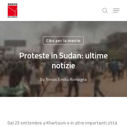
Skip
Menu
to
search
main
Close
content
Menu
Cibo per la mente
Proteste in Sudan: ultime
notizie
By
Nexus Emilia Romagna
Dal 23 settembre a Khartoum e in altre importanti città