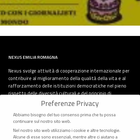
NEXUS EMILIA ROMAGNA
Nexus svolge attività di cooperazione internazionale per
contribuire al miglioramento della qualità della vita e al
rafforzamento delle istituzioni democratiche nel pieno
rispetto delle diversità culturali e del principio di
autodeterminazione dei popoli.
Preferenze Privacy
Abbiamo bisogno del tuo consenso prima che tu possa
continuare sul nostro sito web.
Nel nostro sito web utilizziamo i cookie e altre tecnologie.
CONTATTI
Alcune di esse sono essenziali, mentre altre ci aiutano a