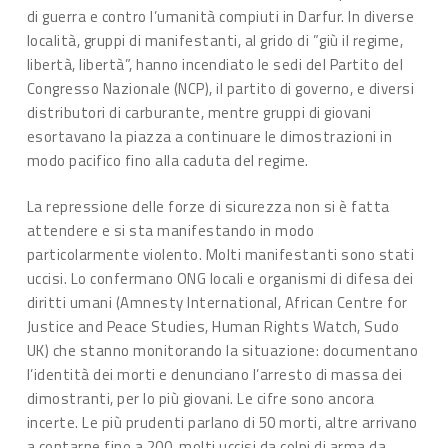
di guerra e contro l’umanità compiuti in Darfur. In diverse
località, gruppi di manifestanti, al grido di ”giù il regime,
libertà, libertà”, hanno incendiato le sedi del Partito del
Congresso Nazionale (NCP), il partito di governo, e diversi
distributori di carburante, mentre gruppi di giovani
esortavano la piazza a continuare le dimostrazioni in
modo pacifico fino alla caduta del regime.
La repressione delle forze di sicurezza non si è fatta
attendere e si sta manifestando in modo
particolarmente violento. Molti manifestanti sono stati
uccisi. Lo confermano ONG locali e organismi di difesa dei
diritti umani (Amnesty International, African Centre for
Justice and Peace Studies, Human Rights Watch, Sudo
UK) che stanno monitorando la situazione: documentano
l’identità dei morti e denunciano l’arresto di massa dei
dimostranti, per lo più giovani. Le cifre sono ancora
incerte. Le più prudenti parlano di 50 morti, altre arrivano
a contarne fino a 200, molti uccisi da colpi di arma da