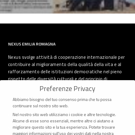
NEXUS EMILIA ROMAGNA
Nexus svolge attività di cooperazione internazionale per
contribuire al miglioramento della qualità della vita e al
rafforzamento delle istituzioni democratiche nel pieno
rispetto delle diversità culturali e del principio di
autodeterminazione dei popoli.
Preferenze Privacy
Abbiamo bisogno del tuo consenso prima che tu possa
continuare sul nostro sito web.
Nel nostro sito web utilizziamo i cookie e altre tecnologie.
CONTATTI
Alcune di esse sono essenziali, mentre altre ci aiutano a
migliorare questo sito e la tua esperienza.
Potete trovare
Via Marconi 69 – 40122 Bologna (Italia)
maggiori informazioni sull'uso dei vostri dati nella nostra