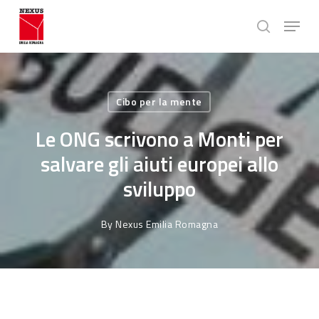
Skip
Menu
to
search
main
Close
content
Menu
Cibo per la mente
Le ONG scrivono a Monti per
salvare gli aiuti europei allo
sviluppo
By
Nexus Emilia Romagna