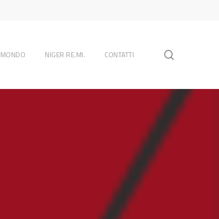
search
L MONDO
NIGER RE.MI.
CONTATTI