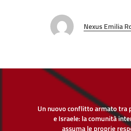
Nexus Emilia 
Un nuovo conflitto armato tra p
e Israele: la comunità int
assuma le proprie resp