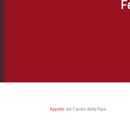
F
Appello
del Tavolo della Pace