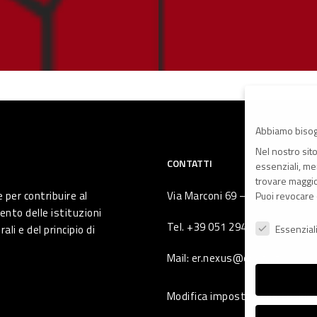
Abbiamo bisog
Nel nostro sit
CONTATTI
essenziali, men
trovare maggior
 per contribuire al
Via Marconi 69 – 40122 Bologna 
Puoi revocare 
ento delle istituzioni
Preferenze Pr
Tel. +39 051 294 775
li e del principio di
Essenzial
Mail: er.nexus@er.cgil.it
Modifica impostazione Cookie