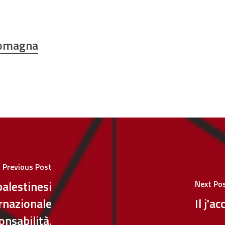
Romagna
Previous Post
alestinesi
Next Po
ernazionale
Il j'
onsabilità.