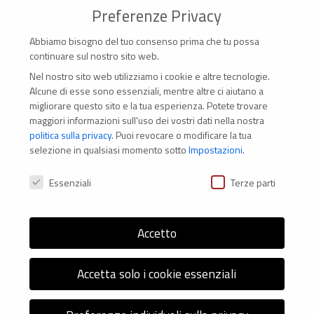
autodeterminazione dei popoli.
Preferenze Privacy
Abbiamo bisogno del tuo consenso prima che tu possa
continuare sul nostro sito web.
Nel nostro sito web utilizziamo i cookie e altre tecnologie.
CONTATTI
Alcune di esse sono essenziali, mentre altre ci aiutano a
migliorare questo sito e la tua esperienza.
Potete trovare
Via Marconi 69 – 40122 Bologna (Italia)
maggiori informazioni sull'uso dei vostri dati nella nostra
politica sulla privacy
.
Puoi revocare o modificare la tua
Tel. +39 051 294 775
selezione in qualsiasi momento sotto
Impostazioni
.
Mail: er.nexus@er.cgil.it
Preferenze Privacy
Essenziali
Terze parti
Modifica impostazione Cookies
Accetto
Accetta solo i cookie essenziali
© 2026 Nexus ER - Tutti i diritti riservati - Codice fiscale: