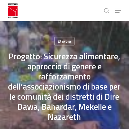
Skip
Menu
to
search
main
Close
content
Menu
Etiopia
Progetto: Sicurezza alimentare,
approccio di genere e
rafforzamento
dell’associazionismo di base per
le comunità dei distretti di Dire
Dawa, Bahardar, Mekelle e
Nazareth