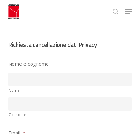
Skip
Menu
to
search
main
Close
content
Menu
Richiesta cancellazione dati Privacy
Nome e cognome
Nome
Cognome
Email
*