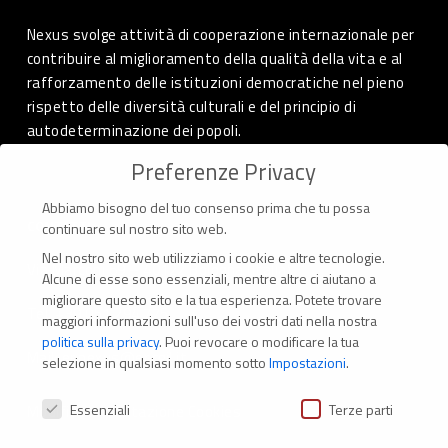
Nexus svolge attività di cooperazione internazionale per
contribuire al miglioramento della qualità della vita e al
rafforzamento delle istituzioni democratiche nel pieno
rispetto delle diversità culturali e del principio di
autodeterminazione dei popoli.
Preferenze Privacy
Abbiamo bisogno del tuo consenso prima che tu possa
CONTATTI
continuare sul nostro sito web.
Nel nostro sito web utilizziamo i cookie e altre tecnologie.
Via Marconi 69 – 40122 Bologna (Italia)
Alcune di esse sono essenziali, mentre altre ci aiutano a
migliorare questo sito e la tua esperienza.
Potete trovare
Tel. +39 051 294 775
maggiori informazioni sull'uso dei vostri dati nella nostra
politica sulla privacy
.
Puoi revocare o modificare la tua
Mail: er.nexus@er.cgil.it
selezione in qualsiasi momento sotto
Impostazioni
.
Preferenze Privacy
Essenziali
Terze parti
Modifica impostazione Cookies